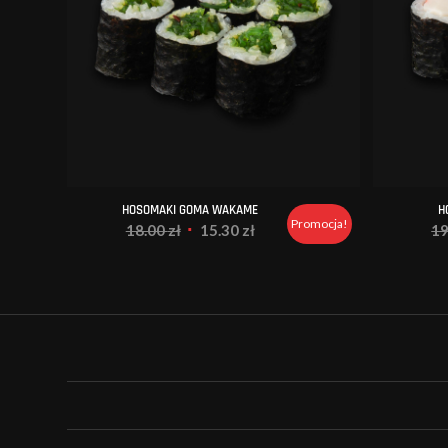
HOSOMAKI GOMA WAKAME
H
Promocja!
Pierwotna
Aktualna
18.00
zł
15.30
zł
1
cena
cena
wynosiła:
wynosi:
18.00 zł.
15.30 zł.