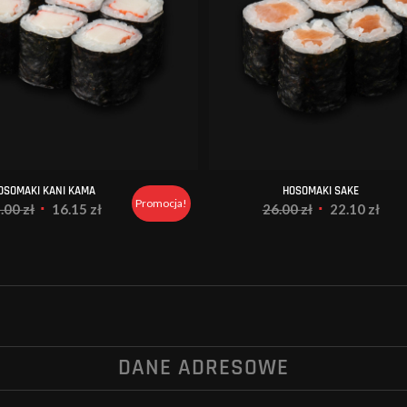
OSOMAKI KANI KAMA
HOSOMAKI SAKE
Promocja!
Pierwotna
Aktualna
Pierwotna
Akt
9.00
zł
16.15
zł
26.00
zł
22.10
zł
cena
cena
cena
cen
wynosiła:
wynosi:
wynosiła:
wyno
19.00 zł.
16.15 zł.
26.00 zł.
22.1
DANE ADRESOWE