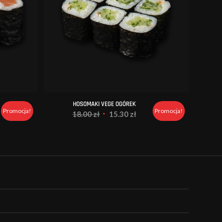
HOSOMAKI VEGE OGÓREK
Promocja!
Promocja!
ualna
Pierwotna
Aktualna
18.00
zł
15.30
zł
a
cena
cena
si:
wynosiła:
wynosi:
0 zł.
18.00 zł.
15.30 zł.