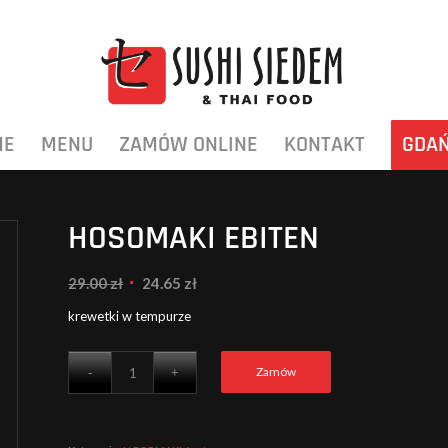
ME
MENU
ZAMÓW ONLINE
KONTAKT
GDA
HOSOMAKI EBITEN
Pierwotna
Aktualna
29.00
zł
24.65
zł
cena
cena
krewetki w tempurze
wynosiła:
wynosi:
29.00 zł.
24.65 zł.
Zamów