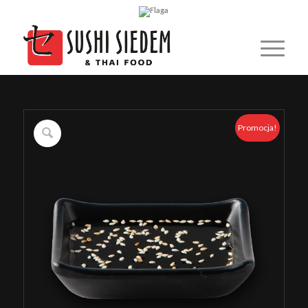
Promocja!