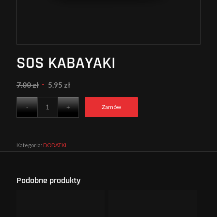
SOS KABAYAKI
Pierwotna
Aktualna
7.00
zł
5.95
zł
cena
cena
wynosiła:
wynosi:
Zamów
7.00 zł.
5.95 zł.
Kategoria:
DODATKI
Podobne produkty