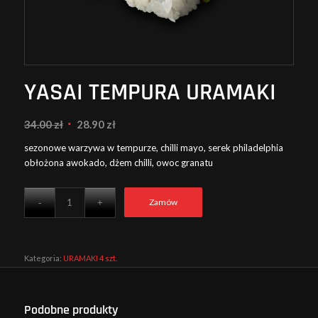
YASAI TEMPURA URAMAKI
Pierwotna
Aktualna
34.00
zł
28.90
zł
cena
cena
sezonowe warzywa w tempurze, chilli mayo, serek philadelphia
wynosiła:
wynosi:
obłożona awokado, dżem chilli, owoc granatu
34.00 zł.
28.90 zł.
Zamów
Kategoria:
URAMAKI 4 szt.
Podobne produkty