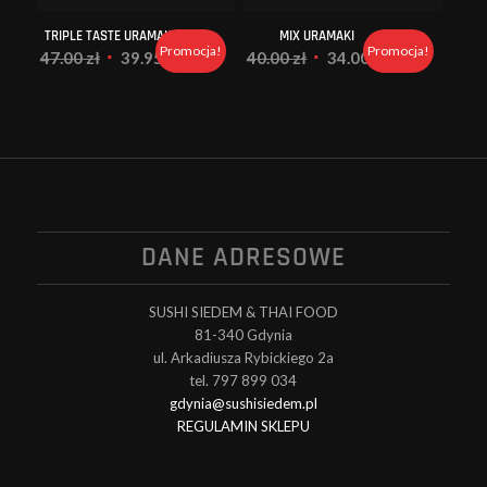
TRIPLE TASTE URAMAKI
MIX URAMAKI
Promocja!
Promocja!
Pierwotna
Aktualna
Pierwotna
Aktualna
47.00
zł
39.95
zł
40.00
zł
34.00
zł
cena
cena
cena
cena
wynosiła:
wynosi:
wynosiła:
wynosi:
47.00 zł.
39.95 zł.
40.00 zł.
34.00 zł.
DANE ADRESOWE
SUSHI SIEDEM & THAI FOOD
81-340 Gdynia
ul. Arkadiusza Rybickiego 2a
tel. 797 899 034
gdynia@sushisiedem.pl
REGULAMIN SKLEPU