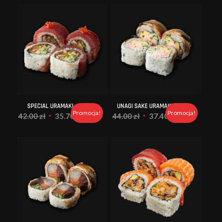
SPECIAL URAMAKI
UNAGI SAKE URAMAKI
Promocja!
Promocja!
Pierwotna
Aktualna
Pierwotna
Aktualna
42.00
zł
35.70
zł
44.00
zł
37.40
zł
cena
cena
cena
cena
wynosiła:
wynosi:
wynosiła:
wynosi:
42.00 zł.
35.70 zł.
44.00 zł.
37.40 zł.