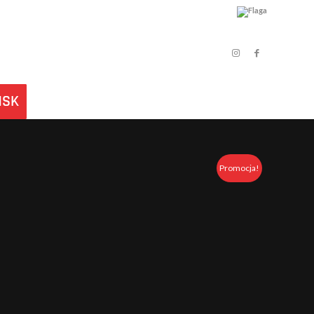
ŃSK
Promocja!