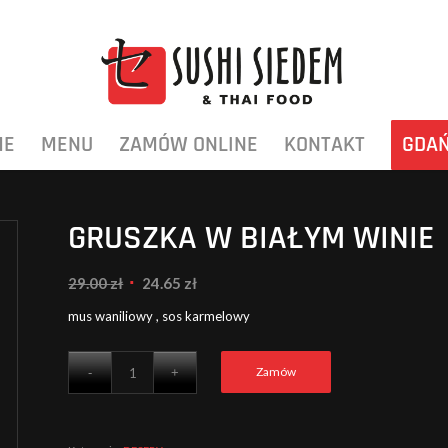
ME
MENU
ZAMÓW ONLINE
KONTAKT
GDA
GRUSZKA W BIAŁYM WINIE
Pierwotna
Aktualna
29.00
zł
24.65
zł
cena
cena
mus waniliowy , sos karmelowy
wynosiła:
wynosi:
29.00 zł.
24.65 zł.
Zamów