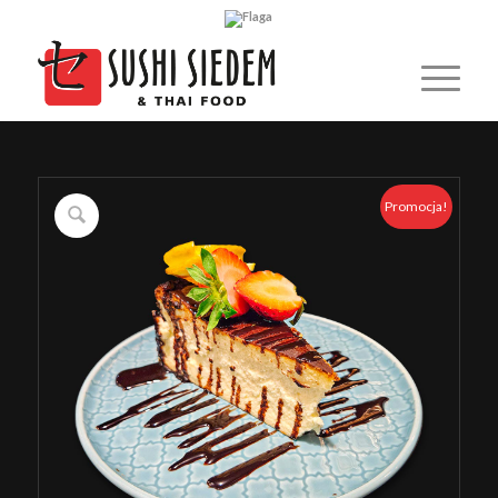
Promocja!