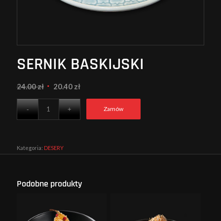
SERNIK BASKIJSKI
Pierwotna
Aktualna
24.00
zł
20.40
zł
cena
cena
wynosiła:
wynosi:
Zamów
24.00 zł.
20.40 zł.
Kategoria:
DESERY
Podobne produkty