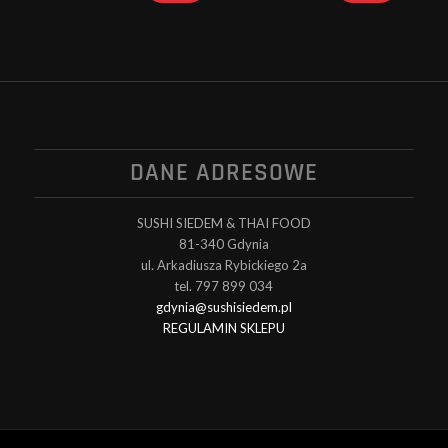
cena
cena
cena
cena
wynosiła:
wynosi:
wynosiła:
wynosi:
59.00 zł.
50.15 zł.
47.00 zł.
39.95 zł.
DANE ADRESOWE
SUSHI SIEDEM & THAI FOOD
81-340 Gdynia
ul. Arkadiusza Rybickiego 2a
tel. 797 899 034
gdynia@sushisiedem.pl
REGULAMIN SKLEPU