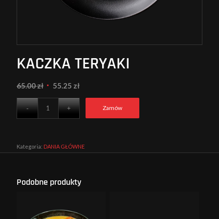
KACZKA TERYAKI
Pierwotna
Aktualna
65.00
zł
55.25
zł
cena
cena
wynosiła:
wynosi:
Zamów
65.00 zł.
55.25 zł.
Kategoria:
DANIA GŁÓWNE
Podobne produkty