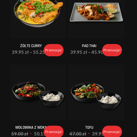
ŻÓŁTE CURRY
PAD THAI
Promocja!
Promocja!
Zakres
Zakres
39.95
zł
–
55.25
zł
39.95
zł
–
45.90
zł
cen:
cen:
od
od
39.95 zł
39.95 zł
do
do
55.25 zł
45.90 zł
WOŁOWINA Z WOKA
TOFU
Promocja!
Promocja!
Pierwotna
Aktualna
Pierwotna
Aktualna
59.00
zł
50.15
zł
47.00
zł
39.95
zł