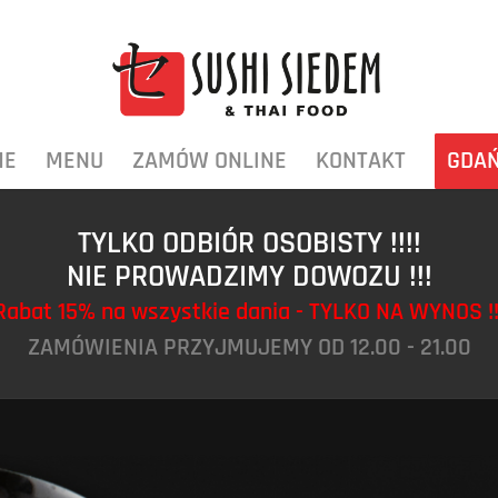
ME
MENU
ZAMÓW ONLINE
KONTAKT
GDA
TYLKO ODBIÓR OSOBISTY !!!!
NIE PROWADZIMY DOWOZU !!!
Rabat 15% na wszystkie dania - TYLKO NA WYNOS !!
ZAMÓWIENIA PRZYJMUJEMY OD 12.00 - 21.00