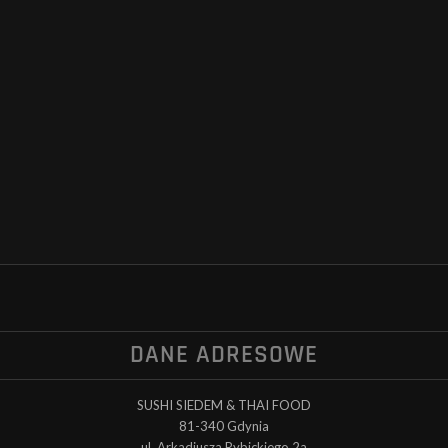
DANE ADRESOWE
SUSHI SIEDEM & THAI FOOD
81-340 Gdynia
ul. Arkadiusza Rybickiego 2a