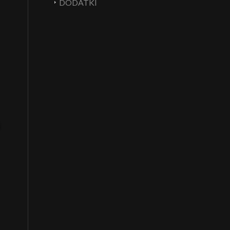
DODATKI
a
.