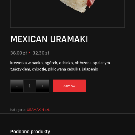
MEXICAN URAMAKI
Pierwotna
Aktualna
38.00
zł
32.30
zł
cena
cena
krewetka w panko, ogórek, oshinko, obłożona opalanym
wynosiła:
wynosi:
tuńczykiem, chipotle, piklowana cebulka, jalapenio
38.00 zł.
32.30 zł.
Zamów
Kategoria:
URAMAKI 4 szt.
Podobne produkty