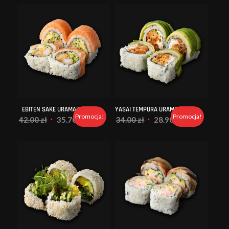
EBITEN SAKE URAMAKI
YASAI TEMPURA URAMAKI
Promocja!
Promocja!
Pierwotna
Aktualna
Pierwotna
Aktualna
42.00
zł
35.70
zł
34.00
zł
28.90
zł
cena
cena
cena
cena
wynosiła:
wynosi:
wynosiła:
wynosi:
42.00 zł.
35.70 zł.
34.00 zł.
28.90 zł.