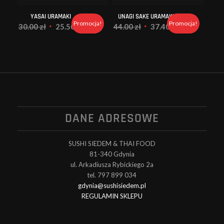
YASAI URAMAKI
UNAGI SAKE URAMAKI
Promocja!
Promocja!
Pierwotna
Aktualna
Pierwotna
Aktualna
30.00
zł
25.50
zł
44.00
zł
37.40
zł
cena
cena
cena
cena
wynosiła:
wynosi:
wynosiła:
wynosi:
30.00 zł.
25.50 zł.
44.00 zł.
37.40 zł.
DANE ADRESOWE
SUSHI SIEDEM & THAI FOOD
81-340 Gdynia
ul. Arkadiusza Rybickiego 2a
tel. 797 899 034
gdynia@sushisiedem.pl
REGULAMIN SKLEPU