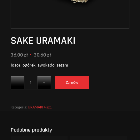
SAKE URAMAKI
Pierwotna
Aktualna
36.00
zł
30.60
zł
cena
cena
łosoś, ogórek, awokado, sezam
wynosiła:
wynosi:
36.00 zł.
30.60 zł.
Zamów
Kategoria:
URAMAKI 4 szt.
Podobne produkty