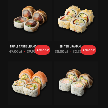
TRIPLE TASTE URAMAKI
EBI TEN URAMAKI
Promocja!
Promocja!
Pierwotna
Aktualna
Pierwotna
Aktualna
47.00
zł
39.95
zł
38.00
zł
32.30
zł
cena
cena
cena
cena
wynosiła:
wynosi:
wynosiła:
wynosi:
47.00 zł.
39.95 zł.
38.00 zł.
32.30 zł.