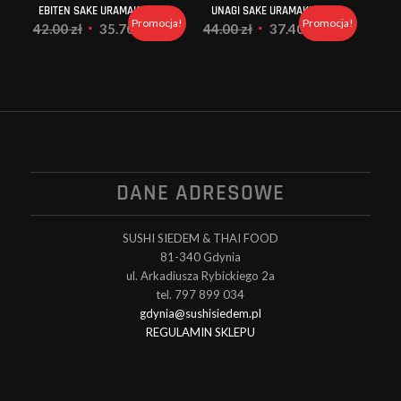
EBITEN SAKE URAMAKI
UNAGI SAKE URAMAKI
Promocja!
Promocja!
Pierwotna
Aktualna
Pierwotna
Aktualna
42.00
zł
35.70
zł
44.00
zł
37.40
zł
cena
cena
cena
cena
wynosiła:
wynosi:
wynosiła:
wynosi:
42.00 zł.
35.70 zł.
44.00 zł.
37.40 zł.
DANE ADRESOWE
SUSHI SIEDEM & THAI FOOD
81-340 Gdynia
ul. Arkadiusza Rybickiego 2a
tel. 797 899 034
gdynia@sushisiedem.pl
REGULAMIN SKLEPU